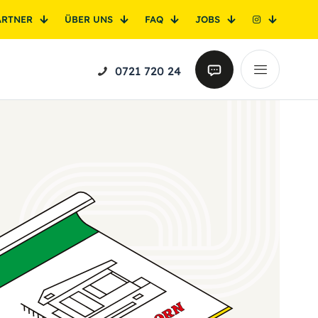
ARTNER
ÜBER UNS
FAQ
JOBS
0721 720 24