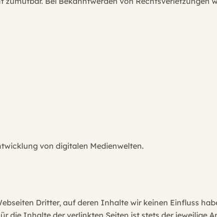
ht zumutbar. Bei Bekanntwerden von Rechtsverletzungen 
ntwicklung von digitalen Medienwelten.
bseiten Dritter, auf deren Inhalte wir keinen Einfluss ha
ie Inhalte der verlinkten Seiten ist stets der jeweilige An