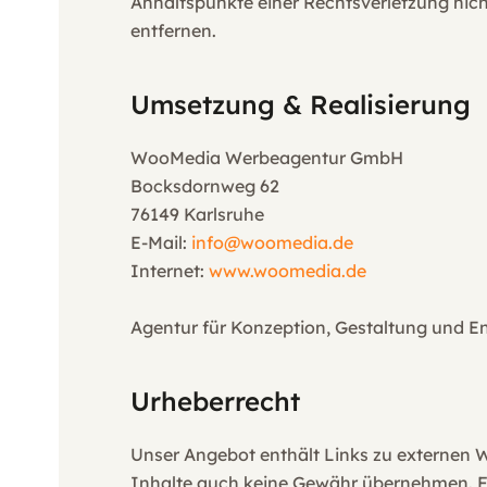
Anhaltspunkte einer Rechtsverletzung nic
entfernen.
Umsetzung & Realisierung
WooMedia Werbeagentur GmbH
Bocksdornweg 62
76149 Karlsruhe
E-Mail:
info@woomedia.de
Internet:
www.woomedia.de
Agentur für Konzeption, Gestaltung und E
Urheberrecht
Unser Angebot enthält Links zu externen We
Inhalte auch keine Gewähr übernehmen. Für d