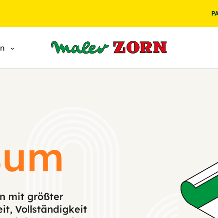
P
en
sum
n mit größter
eit, Vollständigkeit