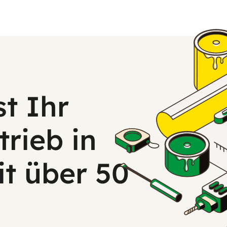
st Ihr
rieb in
it über 50